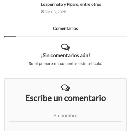
Lospennato y Píparo, entre otros
Dic 03, 2025
Comentarios
¡Sin comentarios aún!
Se el primero en comentar este artículo.
Escribe un comentario
S
u
n
S