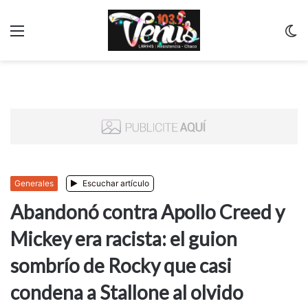
Menu
C
m
Generales
Escuchar artículo
Abandonó contra Apollo Creed y
Mickey era racista: el guion
sombrío de Rocky que casi
condena a Stallone al olvido