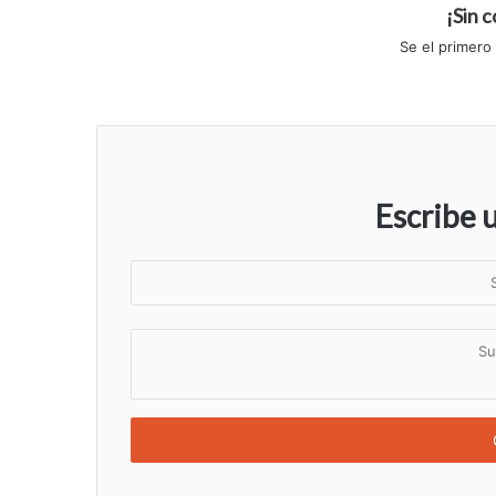
¡Sin 
Se el primero
Escribe 
S
u
n
S
o
u
m
c
b
o
r
m
e
e
n