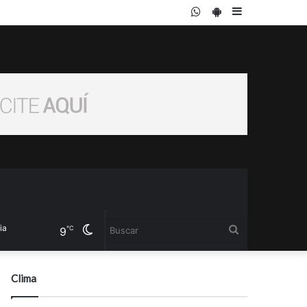
WhatsApp
PlayStore
Sidebar
Cambiar
Buscar
℃
9
modo
Clima