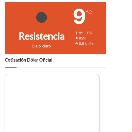
9
℃
Resistencia
9º - 9º%
95%
8.5 km/h
Cielo claro
Cotización Dólar Oficial