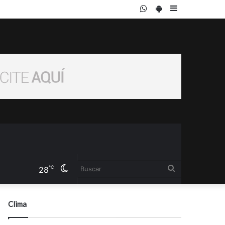
WhatsApp
PlayStore
Sidebar
Cambiar
Buscar
℃
28
modo
Clima