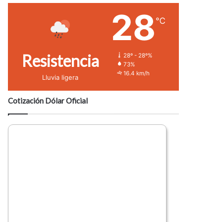
28
℃
Resistencia
28º - 28º%
73%
16.4 km/h
Lluvia ligera
Cotización Dólar Oficial