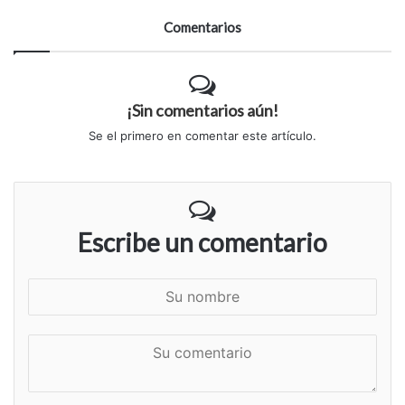
Comentarios
¡Sin comentarios aún!
Se el primero en comentar este artículo.
Escribe un comentario
S
u
n
S
o
u
m
c
b
o
r