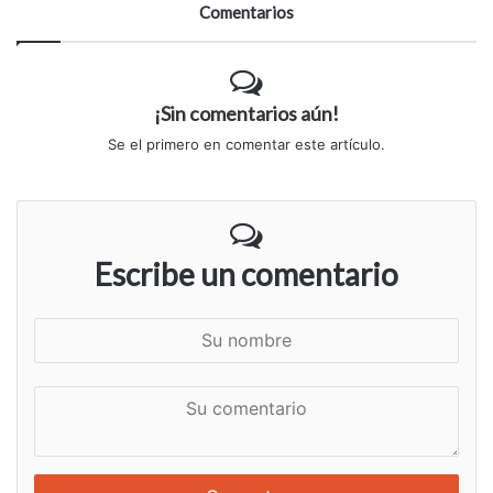
Comentarios
¡Sin comentarios aún!
Se el primero en comentar este artículo.
Escribe un comentario
S
u
n
S
o
u
m
c
b
o
r
m
e