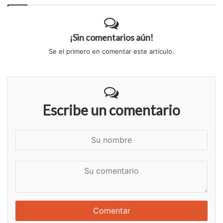
¡Sin comentarios aún!
Se el primero en comentar este artículo.
Escribe un comentario
S
u
n
S
o
u
m
c
b
o
r
m
e
e