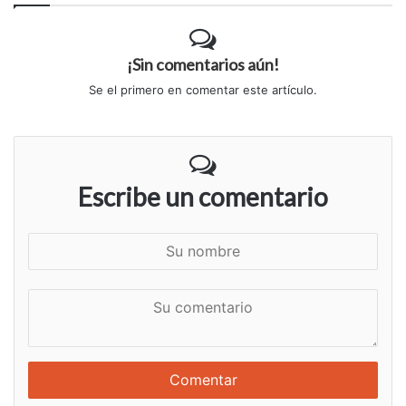
¡Sin comentarios aún!
Se el primero en comentar este artículo.
Escribe un comentario
S
u
n
S
o
u
m
c
b
o
r
m
e
e