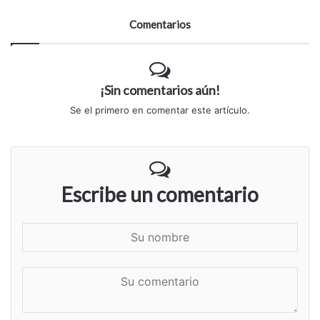
Comentarios
¡Sin comentarios aún!
Se el primero en comentar este artículo.
Escribe un comentario
S
u
n
S
o
u
m
c
b
o