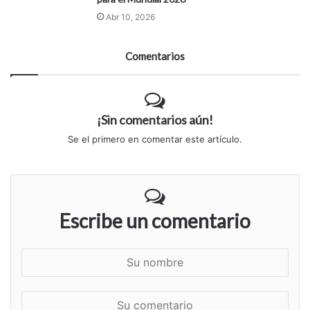
Abr 10, 2026
Comentarios
¡Sin comentarios aún!
Se el primero en comentar este artículo.
Escribe un comentario
S
u
n
S
o