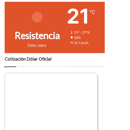
21
℃
Resistencia
21º - 21º%
58%
14.1 km/h
Cielo claro
Cotización Dólar Oficial