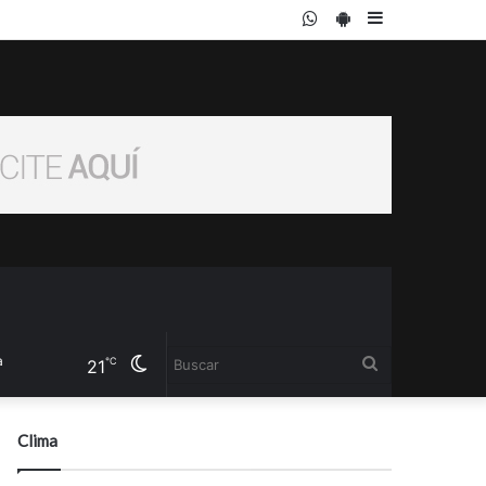
WhatsApp
PlayStore
Sidebar
Cambiar
Buscar
℃
21
modo
Clima