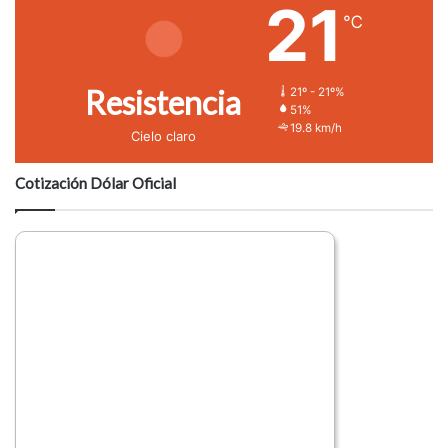
21
℃
Resistencia
21º - 21º%
51%
19.8 km/h
Cielo claro
Cotización Dólar Oficial