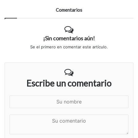
Comentarios
¡Sin comentarios aún!
Se el primero en comentar este artículo.
Escribe un comentario
S
u
n
S
o
u
m
c
b
o
r