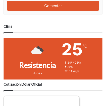
m
e
e
n
t
a
Clima
r
i
o
25
℃
Resistencia
24º - 25º%
82%
16.1 km/h
Nubes
Cotización Dólar Oficial