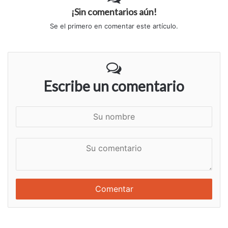
¡Sin comentarios aún!
Se el primero en comentar este artículo.
Escribe un comentario
S
u
n
S
o
u
m
c
b
o
r
m
e
e
n
t