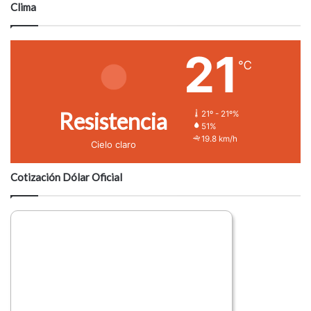
a
Clima
r
i
o
21
℃
Resistencia
21º - 21º%
51%
19.8 km/h
Cielo claro
Cotización Dólar Oficial