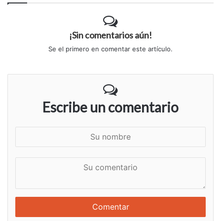
¡Sin comentarios aún!
Se el primero en comentar este artículo.
Escribe un comentario
S
u
n
S
o
u
m
c
b
o
r
m
e
e