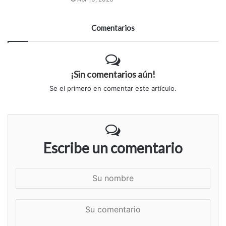
Comentarios
¡Sin comentarios aún!
Se el primero en comentar este artículo.
Escribe un comentario
S
u
n
S
o
u
m
c