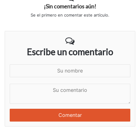
¡Sin comentarios aún!
Se el primero en comentar este artículo.
Escribe un comentario
S
u
n
S
o
u
m
c
b
o
r
m
e
e
n
t
a