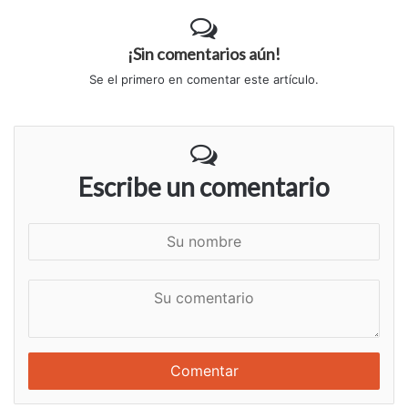
¡Sin comentarios aún!
Se el primero en comentar este artículo.
Escribe un comentario
S
u
n
S
o
u
m
c
b
o
r
m
e
e
n