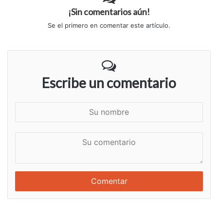
¡Sin comentarios aún!
Se el primero en comentar este artículo.
Escribe un comentario
S
u
n
S
o
u
m
c
b
o
r
m
e
e
n
t