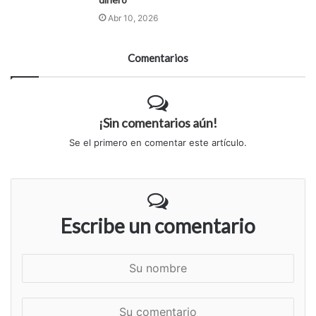
Abr 10, 2026
Comentarios
¡Sin comentarios aún!
Se el primero en comentar este artículo.
Escribe un comentario
S
u
n
S
o