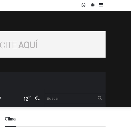
WhatsApp
PlayStore
Sidebar
Cambiar
Buscar
℃
12
modo
Clima