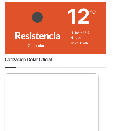
12
℃
Resistencia
10º - 12º%
88%
7.5 km/h
Cielo claro
Cotización Dólar Oficial